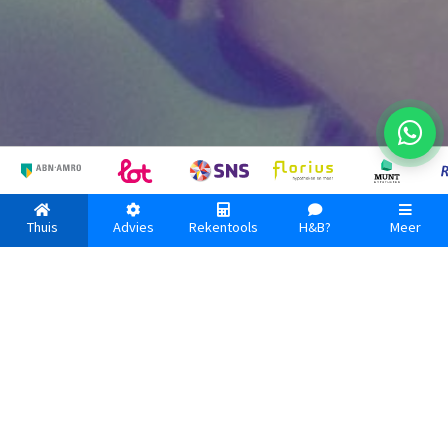
Onze producten en diensten
Thuis
Advies
Rekentools
H&B?
Meer
een initiatief van Syntrus Achmea
Verzekeringen