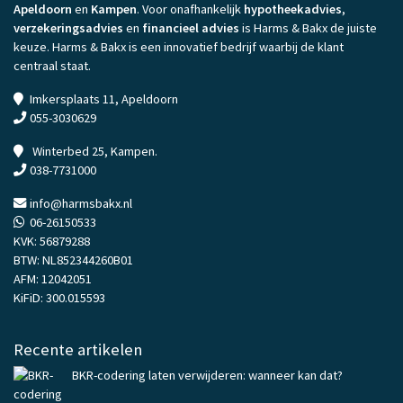
Apeldoorn
en
Kampen
. Voor onafhankelijk
hypotheekadvies
,
verzekeringsadvies
en
financieel advies
is Harms & Bakx de juiste
keuze. Harms & Bakx is een innovatief bedrijf waarbij de klant
centraal staat.
Imkersplaats 11, Apeldoorn
055-3030629
Winterbed 25, Kampen.
038-7731000
info@harmsbakx.nl
06-26150533
KVK: 56879288
BTW: NL852344260B01
AFM: 12042051
KiFiD: 300.015593
Recente artikelen
BKR-codering laten verwijderen: wanneer kan dat?