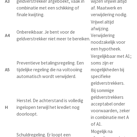
A3
geldverstrekker afgeboekt, vaak in
wijzen vrijwel altijd
combinatie met een schikking of
af. Maatwerk en
finale kwijting.
verwijdering nodig.
Vrijwel altijd
afwijzing.
Onbereikbaar. Je bent voor de
A4
Verwijdering
geldverstrekker niet meer te bereiken.
noodzakelijk voor
een hypotheek.
Vergelijkbaar met A1;
Preventieve betalingsregeling. Een
soms zijn er
A5
tijdelijke regeling die na voltooiing
mogelijkheden bij
automatisch wordt verwijderd.
specifieke
geldverstrekkers.
Bij sommige
geldverstrekkers
Herstel. De achterstand is volledig
acceptabel onder
H
ingelopen terwijl het krediet nog
voorwaarden, zeker
doorloopt.
in combinatie met A
of A1.
Mogelijk na
Schuldregeling. Er loopt een