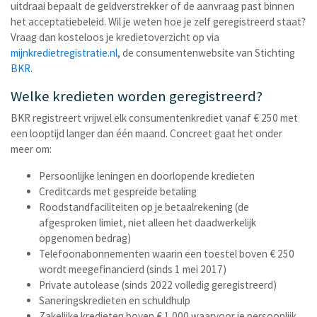
uitdraai bepaalt de geldverstrekker of de aanvraag past binnen
het acceptatiebeleid. Wil je weten hoe je zelf geregistreerd staat?
Vraag dan kosteloos je kredietoverzicht op via
mijnkredietregistratie.nl
, de consumentenwebsite van Stichting
BKR
.
Welke kredieten worden geregistreerd?
BKR registreert vrijwel elk consumentenkrediet vanaf € 250 met
een looptijd langer dan één maand. Concreet gaat het onder
meer om:
Persoonlijke leningen en doorlopende kredieten
Creditcards met gespreide betaling
Roodstandfaciliteiten op je betaalrekening (de
afgesproken limiet, niet alleen het daadwerkelijk
opgenomen bedrag)
Telefoonabonnementen waarin een toestel boven € 250
wordt meegefinancierd (sinds 1 mei 2017)
Private autolease (sinds 2022 volledig geregistreerd)
Saneringskredieten en schuldhulp
Zakelijke kredieten boven € 1.000 waarvoor je persoonlijk