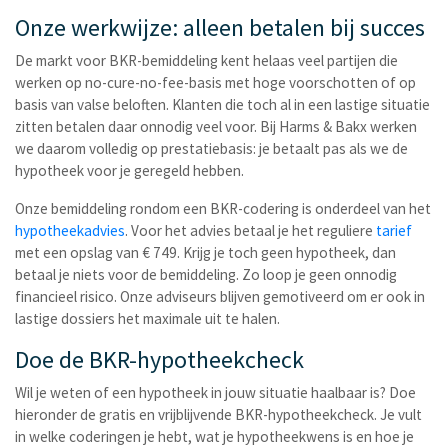
Onze werkwijze: alleen betalen bij succes
De markt voor BKR-bemiddeling kent helaas veel partijen die
werken op no-cure-no-fee-basis met hoge voorschotten of op
basis van valse beloften. Klanten die toch al in een lastige situatie
zitten betalen daar onnodig veel voor. Bij Harms & Bakx werken
we daarom volledig op prestatiebasis: je betaalt pas als we de
hypotheek voor je geregeld hebben.
Onze bemiddeling rondom een BKR-codering is onderdeel van het
hypotheekadvies
. Voor het advies betaal je het reguliere
tarief
met een opslag van € 749. Krijg je toch geen hypotheek, dan
betaal je niets voor de bemiddeling. Zo loop je geen onnodig
financieel risico. Onze adviseurs blijven gemotiveerd om er ook in
lastige dossiers het maximale uit te halen.
Doe de BKR-hypotheekcheck
Wil je weten of een hypotheek in jouw situatie haalbaar is? Doe
hieronder de gratis en vrijblijvende BKR-hypotheekcheck. Je vult
in welke coderingen je hebt, wat je hypotheekwens is en hoe je