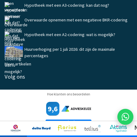
Hypotheek met een A3-codering: kan dat nog?
Overwaarde opnemen met een negatieve BKR-codering
Hypotheek met een A2-codering: wat is mogelijk?
Huurverhoging per 1 juli 2026: dit zijn de maximale
percentages
Meer artikelen
Volg ons
Hoe klanten ons beoordelen
9,6
Beoordeel ons
© Copyright 2026 Harms & Bakx |
Hypotheekadvies Apeldoorn
|
Voorwaarden
|
Vergelijkingskaarten
|
Intern beloningsbeleid
|
Privacy verklaring