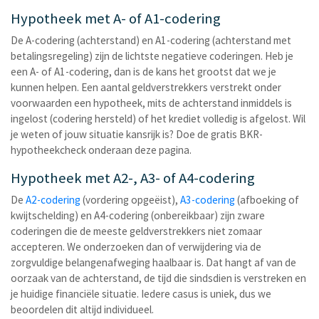
Hypotheek met A- of A1-codering
De A-codering (achterstand) en A1-codering (achterstand met
betalingsregeling) zijn de lichtste negatieve coderingen. Heb je
een A- of A1-codering, dan is de kans het grootst dat we je
kunnen helpen. Een aantal geldverstrekkers verstrekt onder
voorwaarden een hypotheek, mits de achterstand inmiddels is
ingelost (codering hersteld) of het krediet volledig is afgelost. Wil
je weten of jouw situatie kansrijk is? Doe de gratis BKR-
hypotheekcheck onderaan deze pagina.
Hypotheek met A2-, A3- of A4-codering
De
A2-codering
(vordering opgeëist),
A3-codering
(afboeking of
kwijtschelding) en A4-codering (onbereikbaar) zijn zware
coderingen die de meeste geldverstrekkers niet zomaar
accepteren. We onderzoeken dan of verwijdering via de
zorgvuldige belangenafweging haalbaar is. Dat hangt af van de
oorzaak van de achterstand, de tijd die sindsdien is verstreken en
je huidige financiële situatie. Iedere casus is uniek, dus we
beoordelen dit altijd individueel.