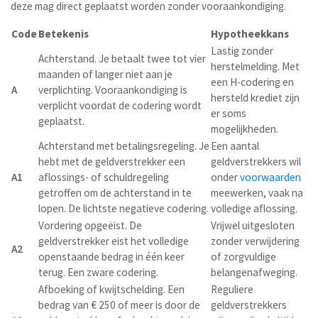
deze mag direct geplaatst worden zonder vooraankondiging.
Code
Betekenis
Hypotheekkans
Lastig zonder
Achterstand. Je betaalt twee tot vier
herstelmelding. Met
maanden of langer niet aan je
een H-codering en
A
verplichting. Vooraankondiging is
hersteld krediet zijn
verplicht voordat de codering wordt
er soms
geplaatst.
mogelijkheden.
Achterstand met betalingsregeling. Je
Een aantal
hebt met de geldverstrekker een
geldverstrekkers wil
A1
aflossings- of schuldregeling
onder
voorwaarden
getroffen om de achterstand in te
meewerken, vaak na
lopen. De lichtste negatieve codering.
volledige aflossing.
Vordering opgeëist. De
Vrijwel uitgesloten
geldverstrekker eist het volledige
zonder verwijdering
A2
openstaande bedrag in één keer
of zorgvuldige
terug. Een zware codering.
belangenafweging.
Afboeking of kwijtschelding. Een
Reguliere
bedrag van € 250 of meer is door de
geldverstrekkers