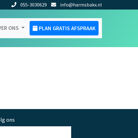
055-3030629
info@harmsbakx.nl
VER ONS
PLAN GRATIS AFSPRAAK
lg ons
Wat anderen zeggen