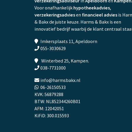
verzekeringsadviseur
in
Apeldoorn
en
Kampen
Voor onafhankelijk
hypotheekadvies
,
verzekeringsadvies
en
financieel advies
is Har
& Bakx de juiste keuze. Harms & Bakx is een
innovatief bedrijf waarbij de klant centraal staa
Imkersplaats 11, Apeldoorn
055-3030629
Winterbed 25, Kampen.
038-7731000
info@harmsbakx.nl
06-26150533
KVK: 56879288
BTW: NL852344260B01
AFM: 12042051
KiFiD: 300.015593