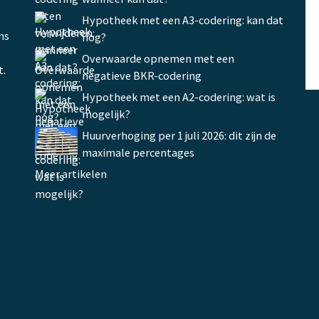
.
Hypotheek met een A3-codering: kan dat
ms
nog?
Overwaarde opnemen met een
t.
negatieve BKR-codering
Hypotheek met een A2-codering: wat is
mogelijk?
Huurverhoging per 1 juli 2026: dit zijn de
maximale percentages
Meer artikelen