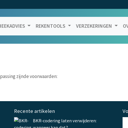
EEKADVIES
REKENTOOLS
VERZEKERINGEN
O
epassing zijnde voorwaarden:
Recente artikelen
Vo
BKR-codering laten verwijderen:
wanneer kan dat?