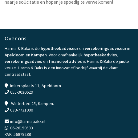
naar je sollicitatie en hopen je spoedig te verwelkomen!
Over ons
Harms & Bakx is de
hypotheekadviseur
en
verzekeringsadviseur
in
Apeldoorn
en
Kampen
. Voor onafhankelijk
hypotheekadvies
,
verzekeringsadvies
en
financieel advies
is Harms & Bakx de juiste
keuze. Harms & Bakx is een innovatief bedrijf waarbij de klant
centraal staat.
Imkersplaats 11, Apeldoorn
055-3030629
Winterbed 25, Kampen.
038-7731000
info@harmsbakx.nl
06-26150533
KVK: 56879288