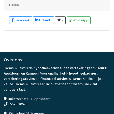
Delen
Facebook
LinkedIn
X
WhatsApp
Over ons
Harms & Bakx is de
hypotheekadviseur
en
verzekeringsadviseur
in
Apeldoorn
en
Kampen
. Voor onafhankelijk
hypotheekadvies
,
verzekeringsadvies
en
financieel advies
is Harms & Bakx de juiste
keuze. Harms & Bakx is een innovatief bedrijf waarbij de klant
centraal staat.
Imkersplaats 11, Apeldoorn
055-3030629
Winterbed 25, Kampen.