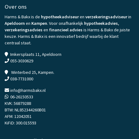
Over ons
Harms & Bakx is de
hypotheekadviseur
en
verzekeringsadviseur
in
Apeldoorn
en
Kampen
. Voor onafhankelijk
hypotheekadvies
,
verzekeringsadvies
en
financieel advies
is Harms & Bakx de juiste
keuze. Harms & Bakx is een innovatief bedrijf waarbij de klant
centraal staat.
Imkersplaats 11, Apeldoorn
055-3030629
Winterbed 25, Kampen.
038-7731000
info@harmsbakx.nl
06-26150533
KVK: 56879288
BTW: NL852344260B01
AFM: 12042051
KiFiD: 300.015593