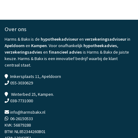
Over ons
Harms & Bakx is de
hypotheekadviseur
en
verzekeringsadviseur
in
Apeldoorn
en
Kampen
. Voor onafhankelijk
hypotheekadvies
,
verzekeringsadvies
en
financieel advies
is Harms & Bakx de juiste
keuze. Harms & Bakx is een innovatief bedrijf waarbij de klant
centraal staat.
Imkersplaats 11, Apeldoorn
055-3030629
Winterbed 25, Kampen.
038-7731000
info@harmsbakx.nl
06-26150533
KVK: 56879288
BTW: NL852344260B01